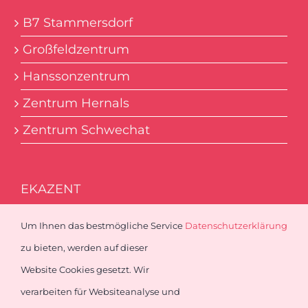
B7 Stammersdorf
Großfeldzentrum
Hanssonzentrum
Zentrum Hernals
Zentrum Schwechat
EKAZENT
© 2022
Um Ihnen das bestmögliche Service
Datenschutzerklärung
Impressum
–
Datenschutz
zu bieten, werden auf dieser
Website Cookies gesetzt. Wir
verarbeiten für Websiteanalyse und